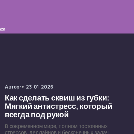
aza
Автор:
23-01-2026
Как сделать сквиш из губки:
Мягкий антистресс, который
всегда под рукой
В современном мире, полном постоянных
стрессов, дедлайнов и бесконечных задач,