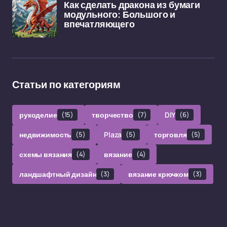
Как сделать дракона из бумаги
модульного: Большого и
впечатляющего
Статьи по категориям
рукоделие
(15)
творчество
(7)
DIY
(6)
недвижимость
(5)
Plaza
(5)
торговля
(5)
схемы вязания
(4)
вязание
(4)
ландшафтный дизайн
(3)
вязание крючком
(3)