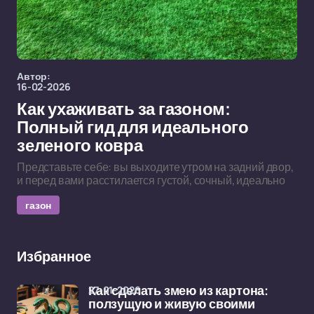
Автор:
16-02-2026
Как ухаживать за газоном:
Полный гид для идеального
зеленого ковра
Представьте себе: вы выходите утром на задний двор,
и перед вами расстилается густой, сочный, идеально
газон
Избранное
27-01-2026
Как сделать змею из картона:
ползущую и живую своими