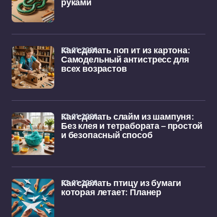
руками
23-01-2026
Как сделать поп ит из картона:
Самодельный антистресс для
всех возрастов
23-01-2026
Как сделать слайм из шампуня:
Без клея и тетрабората – простой
и безопасный способ
23-01-2026
Как сделать птицу из бумаги
которая летает: Планер