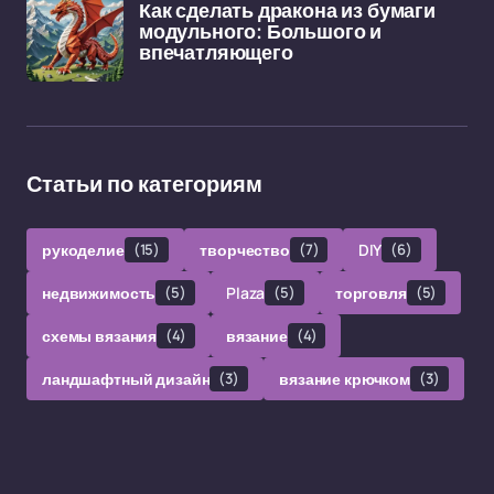
Как сделать дракона из бумаги
модульного: Большого и
впечатляющего
Статьи по категориям
рукоделие
(15)
творчество
(7)
DIY
(6)
недвижимость
(5)
Plaza
(5)
торговля
(5)
схемы вязания
(4)
вязание
(4)
ландшафтный дизайн
(3)
вязание крючком
(3)