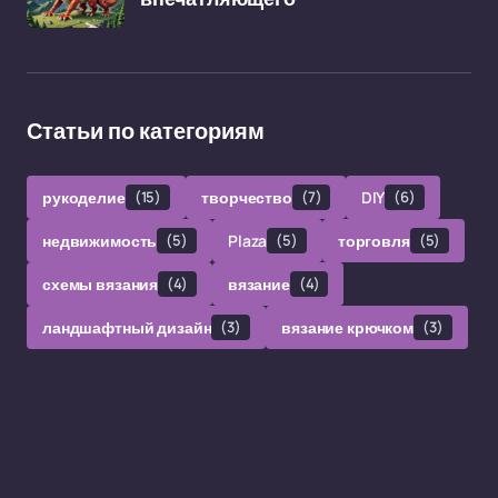
Статьи по категориям
рукоделие
(15)
творчество
(7)
DIY
(6)
недвижимость
(5)
Plaza
(5)
торговля
(5)
схемы вязания
(4)
вязание
(4)
ландшафтный дизайн
(3)
вязание крючком
(3)