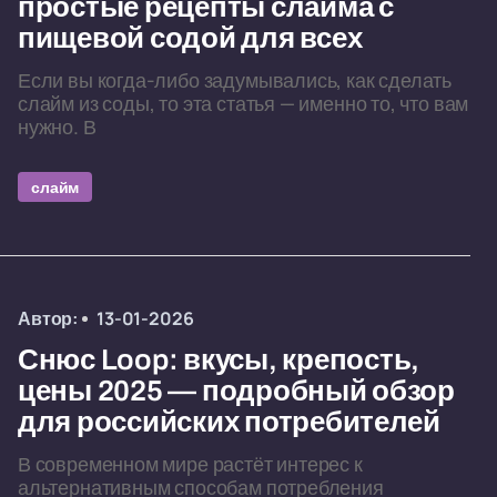
простые рецепты слайма с
пищевой содой для всех
Если вы когда-либо задумывались, как сделать
слайм из соды, то эта статья — именно то, что вам
нужно. В
слайм
Автор:
13-01-2026
Снюс Loop: вкусы, крепость,
цены 2025 — подробный обзор
для российских потребителей
В современном мире растёт интерес к
альтернативным способам потребления