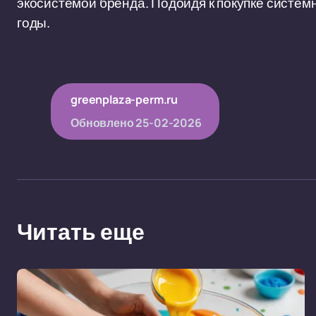
экосистемой бренда. Подойдя к покупке систем
годы.
greenplaza-perm.ru
Обновлено
25-02-2026
Читать еще