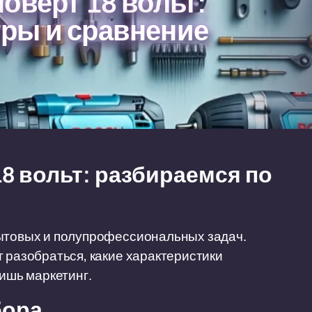
оверт 18 вольт:
ры и сравнение
8 вольт: разбираемся по
бытовых и полупрофессиональных задач.
ит разобраться, какие характеристики
лишь маркетинг.
бора