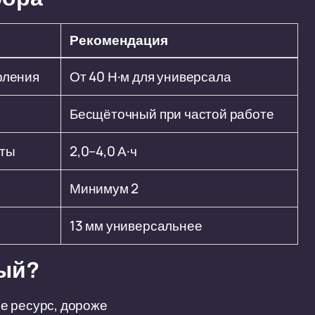
Рекомендация
рления
От 40 Н·м для универсала
Бесщёточный при частой работе
оты
2,0–4,0 А·ч
Минимум 2
13 мм универсальнее
ый?
е ресурс, дороже