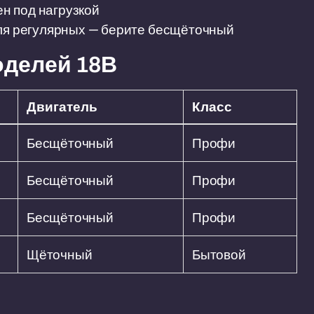
н под нагрузкой
для регулярных — берите бесщёточный
оделей 18В
Двигатель
Класс
Бесщёточный
Профи
Бесщёточный
Профи
Бесщёточный
Профи
Щёточный
Бытовой