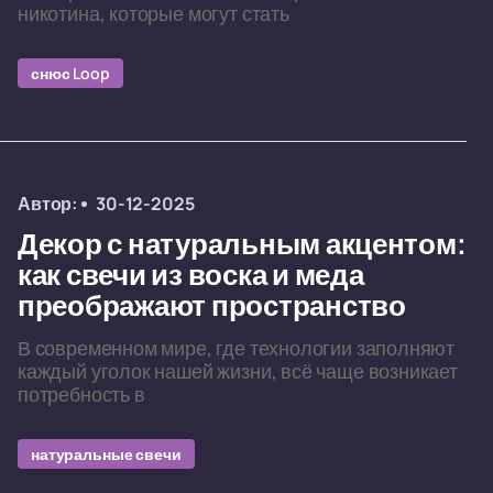
никотина, которые могут стать
снюс Loop
Автор:
30-12-2025
Декор с натуральным акцентом:
как свечи из воска и меда
преображают пространство
В современном мире, где технологии заполняют
каждый уголок нашей жизни, всё чаще возникает
потребность в
натуральные свечи