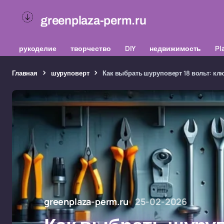
greenplaza-perm.ru
рукоделие
творчество
DIY
недвижимость
Pl
Главная
шуруповерт
Как выбрать шуруповерт 18 вольт: к
greenplaza-perm.ru
25-02-2026