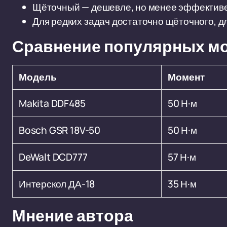
Щёточный — дешевле, но менее эффективе
Для редких задач достаточно щёточного, 
Сравнение популярных м
Модель
Момент
Makita DDF485
50 Н·м
Bosch GSR 18V-50
50 Н·м
DeWalt DCD777
57 Н·м
Интерскол ДА-18
35 Н·м
Мнение автора